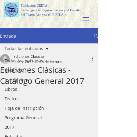
Fundación CRETA
Centro para la Representación y el Estudio
del Teatro Antiguo (C.R.E.T.A.)
Entrada
Todas las entradas
Ediciones Clásicas
Todas las entradas
3 sept 2017
1 min de lectura
Ediciones Clásicas -
Reservas
Catálogo General 2017
Inscripciones
Libros
Teatro
Hoja de Inscripción
Programa General
2017
Entradas