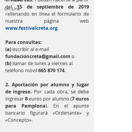
del 
15 de septiembre de 2019
On-Line
rellenando en línea el formulario de 
nuestra página web 
www.festivalcreta.org
.
Para consultas:
(a)
 escribir al e-mail 
fundacioncreta@gmail.com
 o
(b)
 llamar de lunes a viernes al 
teléfono móvil 
665 870 174
.
2. Aportación por alumno y lugar 
de ingreso.
 Por cada obra, se debe 
ingresar 
8
 euros por alumno (
7 euros 
para Pamplona
). En el apunte 
bancario figurará «Ordenante» y 
«Concepto».