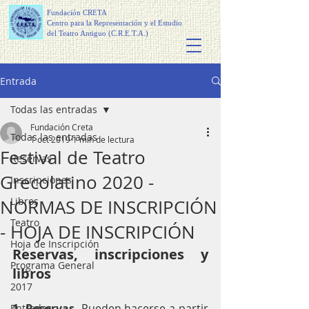
Fundación CRETA
Centro para la Representación y el Estudio
del Teatro Antiguo (C.R.E.T.A.)
Entrada
Todas las entradas
Fundación Creta
Todas las entradas
1 oct 2019
1 min de lectura
Festival de Teatro
Reservas
Grecolatino 2020 -
Inscripciones
Libros
NORMAS DE INSCRIPCIÓN
Teatro
- HOJA DE INSCRIPCIÓN
Hoja de Inscripción
Reservas, inscripciones y 
Programa General
libros
2017
1. Reservas.
 Pueden hacerse a partir 
Entradas